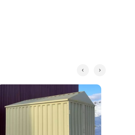
, строительном объекте или складе.
нера. Высота у основания крыши – 2,06 м,
ся:
имости хозблок упаковывают в компактный
 времени – и вот готовый хозблок уже