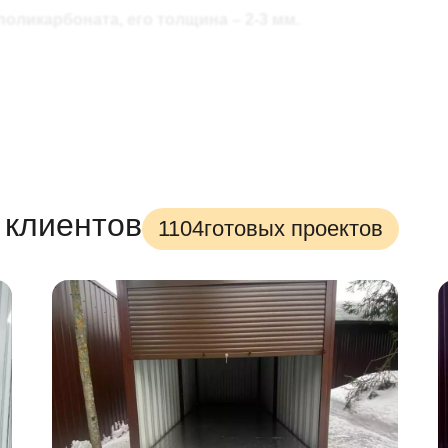
поликарбоната, его толщина – 2-3 мм.
того, чтобы разместить все необходимое на дачном участке
 от суровых погодных условий и расширит габариты контей
ь позволит без труда попадать внутрь хозблока.
 клиентов
1104
готовых проектов
продуманные контейнеры из профлиста, которые отличают
 даже имеющий минимальный опыт в ремонте. При необход
а газели.
рументы. Достаточно шуруповерта и пары часов свободного