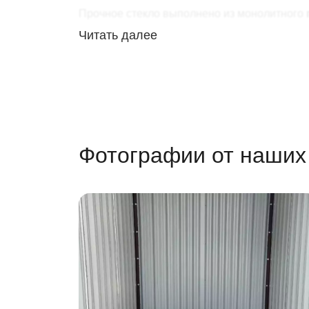
Прочное стекло выполнено из монолитного
Читать далее
Вместительность. Длина 2 м оптимальна для 
Двускатная крыша. Кровля хозблока защитит
высота в коньке – 2,45 м.
Торцевая дверь. Удобно расположенная двер
Мобильная конструкция
Фотографии от наших
Сборно-разборные хозблоки SKOGGY – это 
быстрой сборкой;
быстрой разборкой.
С этой задачей справится любой владелец,
пак весом 200 кг, перевезти который можно н
Быстро собрать, быстро разобрать
Для сборки не нужны специальные инст