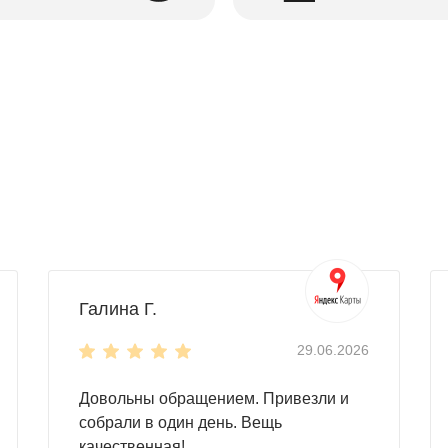
 на усмотрение владельца. Контейнер пригодится, чтобы:
техники;
 внутри хозблока, обеспечьте рациональную организацию п
естимые с любой моделью SKOGGY:
Галина Г.
29.06.2026
Довольны обращением. Привезли и
собрали в один день. Вещь
качественная!