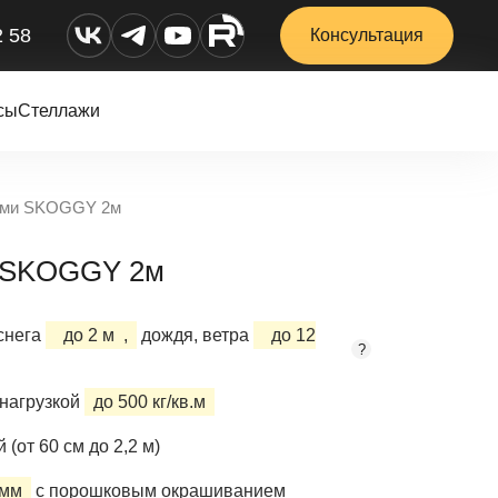
2 58
Консультация
сы
Стеллажи
нами SKOGGY 2м
и SKOGGY 2м
снега
до 2 м
,
дождя, ветра
до 12
?
нагрузкой
до 500 кг/кв.м
(от 60 см до 2,2 м)
 мм
с порошковым окрашиванием