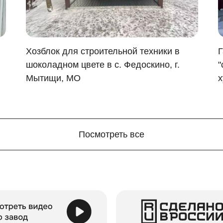
ь напарника.
ся сразу же после сборки.
можно установить на бетонные блоки, асфальт, гравий или 
Хозблок для строительной техники в
Г
шоколадном цвете в с. Федоскино, г.
"
ожно многократно. 50 циклов – не помеха его работе. Он 
Мытищи, МО
х
ующих контейнера обеспечит службу на долгие годы. Особа
го можно продать или подарить. Ведь это универсальное п
Посмотреть все
 использовать его для любых участков. Вы можете устано