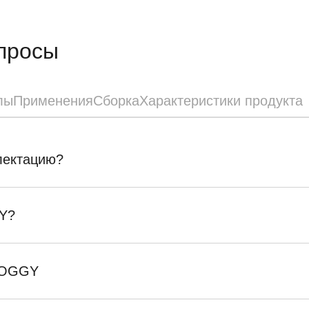
просы
лы
Применения
Сборка
Характеристики продукта
плектацию?
Y?
SKOGGY