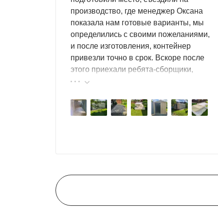
Дизайн
производство, где менеджер Оксана
А чтобы контейнер радовал глаз и украшал 
показала нам готовые варианты, мы
варианты:
определились с своими пожеланиями,
и после изготовления, контейнер
классический – оцинкованная сталь;
привезли точно в срок. Вскоре после
оформление в одном или нескольких цв
этого приехали ребята-сборщики,
нанесение печатного рисунка (граффити
быстро, за пару часов, всё собрали.
Цвет может быть стандартным, а также нест
Результат нам очень понравился,
поэтому всем советуем эту фирму.
Для монтажа контейнеров SKOGGY не требу
расстановки: