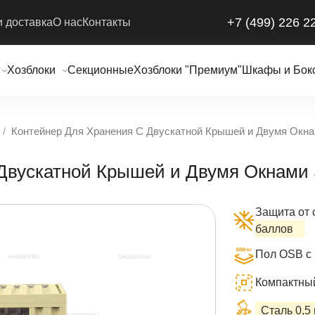
+7 (499) 226 2
и доставка
О нас
Контакты
Хозблоки
Секционные
Хозблоки "Премиум"
Шкафы и Бок
Контейнер Для Хранения С Двускатной Крышей и Двумя Ок
 Двускатной Крышей и Двумя Окнам
Защита от 
баллов
Пол OSB с 
Компактный 
Сталь 0,5