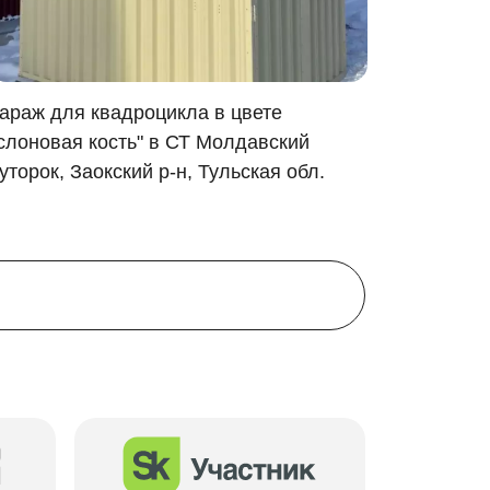
утрамбованную землю.
араж для квадроцикла в цвете
Хозблок
слоновая кость" в СТ Молдавский
зеленом 
будет таким же прочным, надежным и
уторок, Заокский р-н, Тульская обл.
Дмитров
я технология изделия защитит его от
омещение, которое пригодится под любые
вить его: