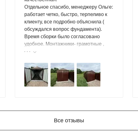
Отдельное спасибо, менеджеру Ольге:
участок, выберите для него уникальное оформление, опира
работает четко, быстро, терпеливо к
клиенту, все подробно объяснила (
обсуждался вопрос фундамента).
Время сборки было согласовано
етах палитры RAL;
удобное. Монтажники- грамотные ,
).
культурные ребята. Спасибо компании
андартным, доступным по запросу.
за организацию такой работы :
большой выбор продукции, реальные
ется подготовка фундамента, достаточно установить фунд
цены.
Все отзывы