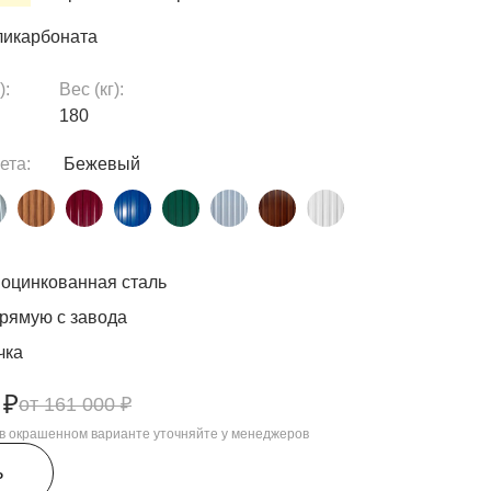
ликарбоната
):
Вес (кг):
180
ета:
Бежевый
оцинкованная сталь
рямую с завода
чка
 ₽
161 000 ₽
, в окрашенном варианте уточняйте у менеджеров
ь