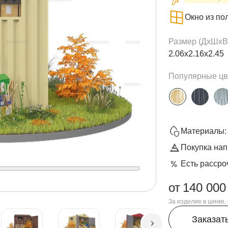
Окно из по
Размер (ДxШxВ
2.06х2.16х2.45
Популярные цв
Материалы: 
Покупка нап
Есть рассро
от
140 000
За изделие в цинке
Заказат