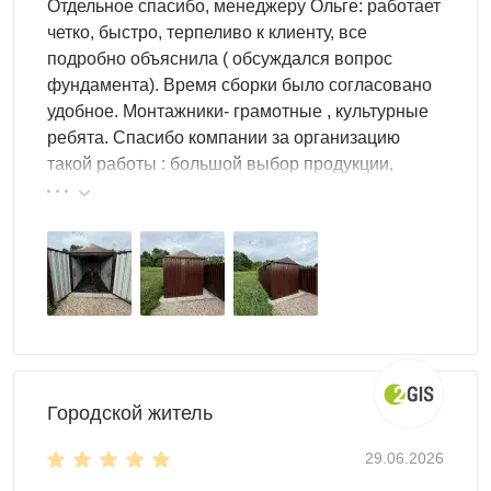
разборная;
Отдельное спасибо, менеджеру Ольге: работает
рольставни – современное и надежное решение,
четко, быстро, терпеливо к клиенту, все
которое подойдет всем.
подробно объяснила ( обсуждался вопрос
фундамента). Время сборки было согласовано
Доставка
по Липецку и Липецкой
удобное. Монтажники- грамотные , культурные
ребята. Спасибо компании за организацию
области
такой работы : большой выбор продукции,
реальные цены.
Выполняем доставку в разобранном виде
по Липецку
и
области. Дополнительно вы можете заказать блоки под
фундамент, сборку и другие услуги. Оставьте заявку
онлайн удобным для вас доступом: форма обратного
звонка, сообщение в мессенджере или письмо на почту.
Мы поможем реализовать любой проект, чтобы ваш
участок стал функциональным и стильным!
Компания Скогги предлагает большой выбор
Гаража с
Городской житель
рольставнями
по доступным ценам для жителей
29.06.2026
Липецка и Липецкой области
.