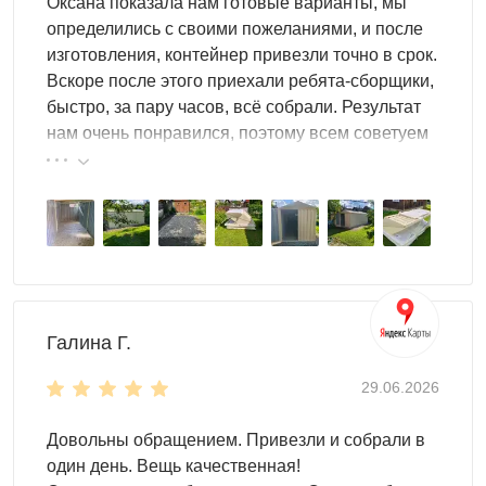
Оксана показала нам готовые варианты, мы
Сборно-разборная конструкция
определились с своими пожеланиями, и после
Гараж с рольставнями – это сооружение, отличающееся
изготовления, контейнер привезли точно в срок.
сборно-разборной конструкцией. Вы всегда сможете
Вскоре после этого приехали ребята-сборщики,
оперативно собрать и разобрать постройку, не прилагая
быстро, за пару часов, всё собрали. Результат
больших усилий и без специальных инструментов. А для
нам очень понравился, поэтому всем советуем
перевозки достаточно использовать
малогабаритный
эту фирму.
транспорт. ?
Особенности мини-гаражей SKOGGY
максимальная нагрузка на пол мини-контейнера
составляет 2 тонны;
благодаря специальным отверстиям контейнеру
обеспечивается отличное проветривание;
Галина Г.
оцинкованные элементы продлят срок службы
гаража;
29.06.2026
прочная герметичная крыша выдерживает
повышенные нагрузки;
Довольны обращением. Привезли и собрали в
конструкция гаража – мобильная, сборно-
один день. Вещь качественная!