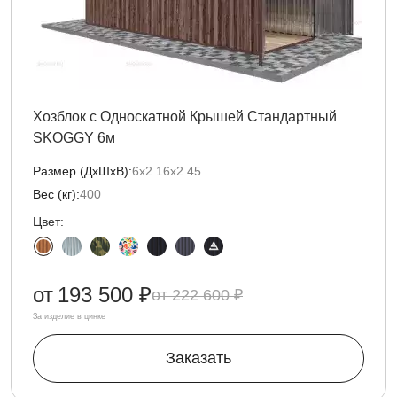
Хозблок с Односкатной Крышей Стандартный
SKOGGY 6м
Размер (ДxШxВ):
6х2.16х2.45
Вес (кг):
400
Цвет:
от
193 500 ₽
222 600 ₽
За изделие в цинке
Заказать