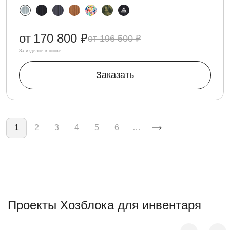
от
170 800 ₽
196 500 ₽
За изделие в цинке
Заказать
Нумерация страниц
1
2
3
4
5
6
…
Проекты Хозблока для инвентаря