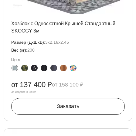
Хозблок с Односкатной Крышей Стандартный
SKOGGY 3м
Размер (ДxШxВ):
3х2.16х2.45
Вес (кг):
200
Цвет:
от
137 400 ₽
158 100 ₽
За изделие в цинке
Заказать