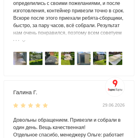
определились с своими пожеланиями, и после
до 500 кг/м².
изготовления, контейнер привезли точно в срок.
Вскоре после этого приехали ребята-сборщики,
Для какого инструмента подходит
быстро, за пару часов, всё собрали. Результат
хозблок
нам очень понравился, поэтому всем советуем
эту фирму.
Садовый ручной инструмент
— лопаты, тяпки,
грабли, секаторы, ножницы: подвесные системы
убирают инструмент с пола и освобождают проход
Электроинструмент
— дрели, шуруповёрты,
перфораторы, болгарки, лобзики: закрытые отсеки и
ящики защищают от пыли, влаги и случайных
ударов
Галина Г.
Строительный инструмент
— уровни, правила,
29.06.2026
рулетки, малярные валики и кисти: настенные
держатели сортируют по видам работ
Довольны обращением. Привезли и собрали в
Расходники и крепёж
— саморезы, дюбели, болты,
один день. Вещь качественная!
сверла, диски: сортировочные лотки и органайзеры
Отдельное спасибо, менеджеру Ольге: работает
исключают перемешивание