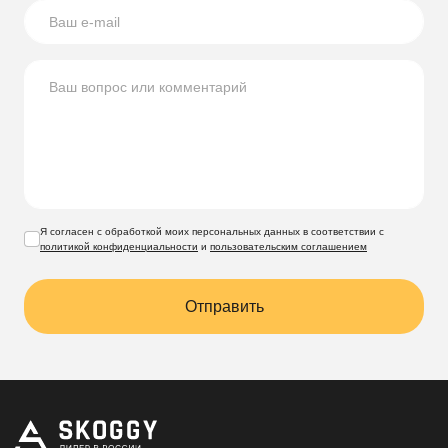
участок стал функциональным и стильным!
Компания Скогги предлагает большой выбор
по
доступным ценам для жителей
Липецка и Липецкой
области
.
Я согласен с обработкой моих персональных данных в соответствии с
политикой конфиденциальности
и
пользовательским соглашением
Отправить