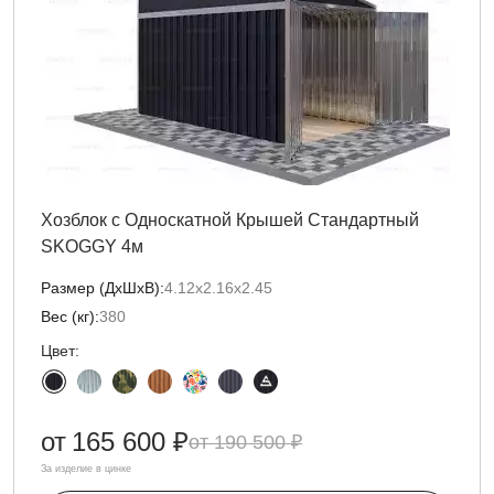
Хозблок с Односкатной Крышей Стандартный
SKOGGY 4м
Размер (ДxШxВ):
4.12х2.16х2.45
Вес (кг):
380
Цвет:
от
165 600 ₽
190 500 ₽
За изделие в цинке