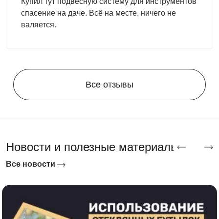
Купил тут подвесную систему для инструментов
перепадах температур между сезонами. Пол — OSB 18
спасение на даче. Всё на месте, ничего не
мм для тёплого ощущения под ногами и удобства
валяется.
долгой работы стоя, или рифлёный металл 3 мм для
максимальной нагрузки и лёгкой уборки после работы с
маслом и стружкой. Болтовые соединения без сварки
позволяют разобрать хозблок и перевезти его без
спецтехники при переезде или смене расположения на
Все отзывы
участке. Крыша — плоская, односкатная или
двускатная. Цвет — любой RAL, доступен принт по
вашему эскизу.
Как купить хозблок для садового
Новости и полезные материалы
инструмента
Все новости
Опишите менеджеру, какой инструмент планируете
хранить и в каком объёме — он подберёт оптимальный
размер хозблока и комплект систем хранения под ваши
задачи. Доступны готовые комплектации под ручной