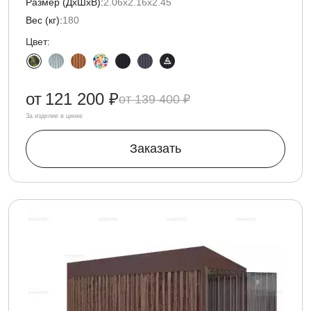
Размер (ДxШxВ):
2.06х2.16х2.45
Вес (кг):
180
Цвет:
от
121 200 ₽
139 400 ₽
За изделие в цинке
Заказать